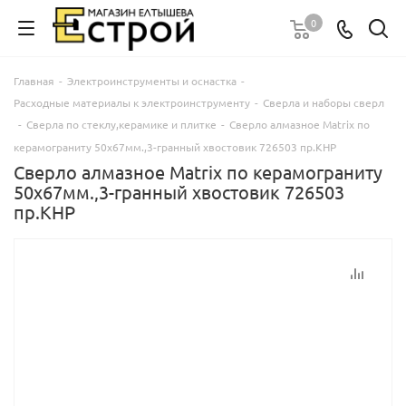
0
Главная
-
Электроинструменты и оснастка
-
Расходные материалы к электроинструменту
-
Сверла и наборы сверл
-
Сверла по стеклу,керамике и плитке
-
Сверло алмазное Matrix по
керамограниту 50х67мм.,3-гранный хвостовик 726503 пр.КНР
Сверло алмазное Matrix по керамограниту
50х67мм.,3-гранный хвостовик 726503
пр.КНР