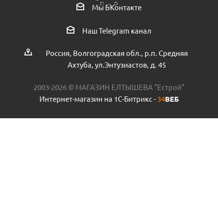
Мы ВКонтакте
Клапан VIEIR VR33FFK-3 на газов.котел 1/2 вн-3bar
пр.КНР
Наш Telegram канал
Есть в наличии (6)
Россия, Волгоградская обл., р.п. Средняя
Ахтуба, ул.Энтузиастов, д. 45
2003-2026 © МАГАЗИН ЕЛТЫШЕВА "Естрой"
Интернет-магазин на 1С-Битрикс -
34
ВЕБ
Коллектор с кранами VIEIR VR902 1"х3/4-2 выхода
пр.КНР
Есть в наличии (5)