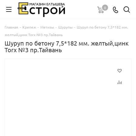
0
Главная
-
Крепеж
-
Метизы
-
Шурупы
-
Шуруп по бетону 7,5*182 мм.
желтый,цинк Torx №3 пр.Тайвань
Шуруп по бетону 7,5*182 мм. желтый,цинк
Torx №3 пр.Тайвань