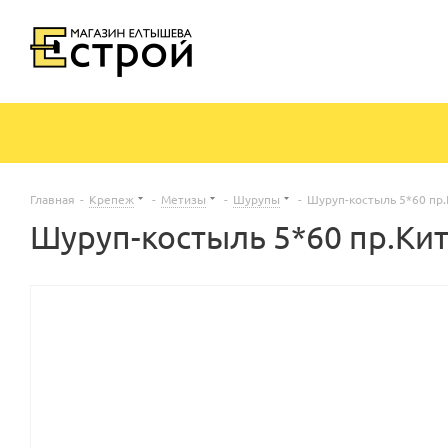
Главная
-
Крепеж
-
Метизы
-
Шурупы
-
Шуруп-костыль 5*60 пр.
Шуруп-костыль 5*60 пр.Ки