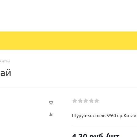
Китай
тай
Шуруп-костыль 5*60 пр.Китай
4.20
руб.
/шт