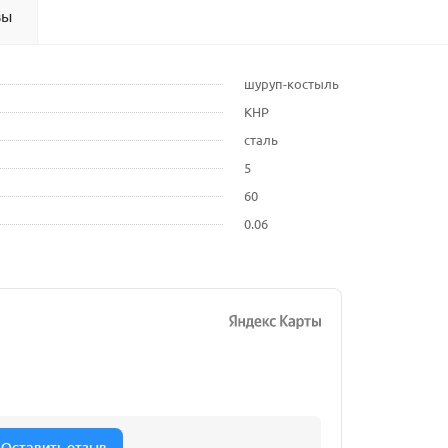
вы
шуруп-костыль
КНР
сталь
5
60
0.06