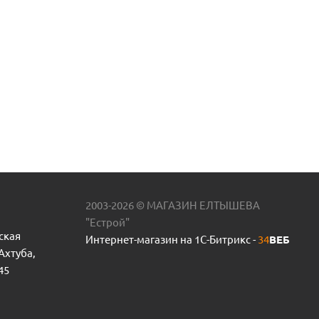
2003-2026 © МАГАЗИН ЕЛТЫШЕВА
"Естрой"
ская
Интернет-магазин на 1С-Битрикс -
34
ВЕБ
 Ахтуба,
45