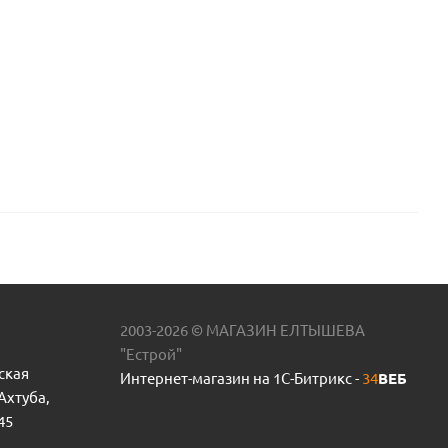
2003-2026 © МАГАЗИН ЕЛТЫШЕВА
"Естрой"
ская
Интернет-магазин на 1С-Битрикс -
34
ВЕБ
 Ахтуба,
45