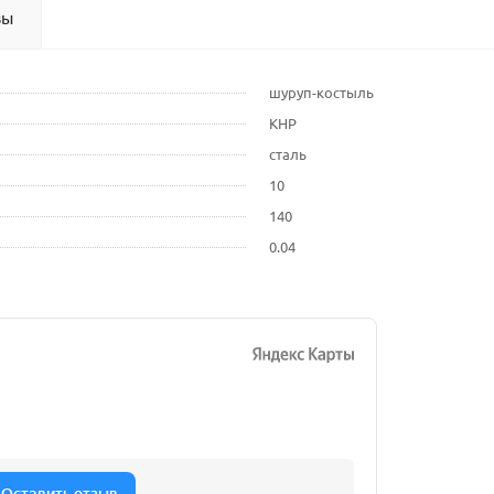
вы
шуруп-костыль
КНР
сталь
10
140
0.04