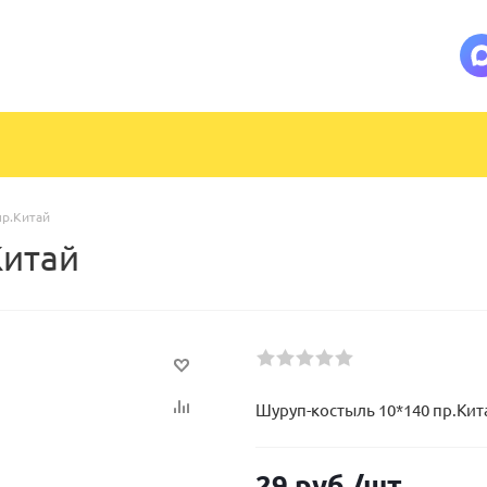
пр.Китай
Китай
Шуруп-костыль 10*140 пр.Кит
29
руб.
/шт