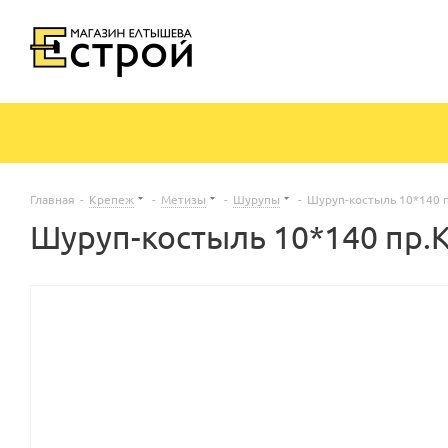
Главная
-
Крепеж
-
Метизы
-
Шурупы
-
Шуруп-костыль 10*140 
Шуруп-костыль 10*140 пр.