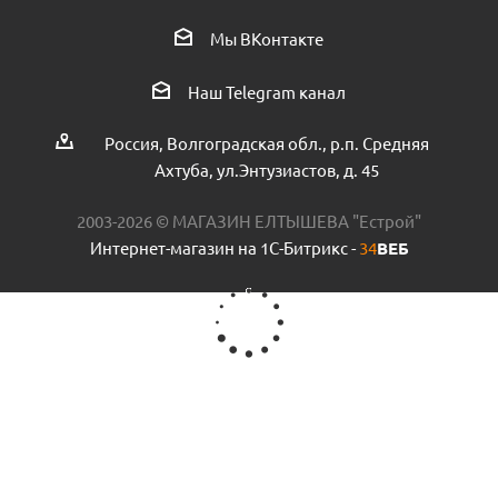
Насос циркуляционный JEMIX ЦНФ-50/16 пр.КНР
Мы ВКонтакте
Есть в наличии (1)
Наш Telegram канал
Россия, Волгоградская обл., р.п. Средняя
Ахтуба, ул.Энтузиастов, д. 45
2003-2026 © МАГАЗИН ЕЛТЫШЕВА "Естрой"
Интернет-магазин на 1С-Битрикс -
34
ВЕБ
Насос измельчитель туалетный STP-200 LUX пр.КНР
Есть в наличии (1)