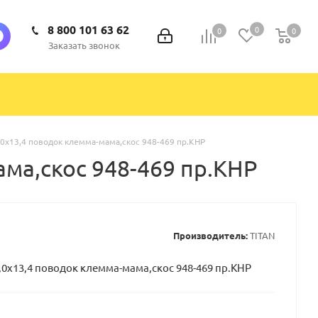
8 800 101 63 62
0
0
0
0
Заказать звонок
,0х13,4 поводок клемма-мама,скос 948-469 пр.КНР
ама,скос 948-469 пр.КНР
Производитель:
TITAN
,0х13,4 поводок клемма-мама,скос 948-469 пр.КНР