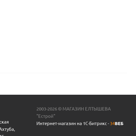
2003-2026 © МАГАЗИН ЕЛТЫШЕВА
"Естрой"
ская
Интернет-магазин на 1С-Битрикс -
34
ВЕБ
 Ахтуба,