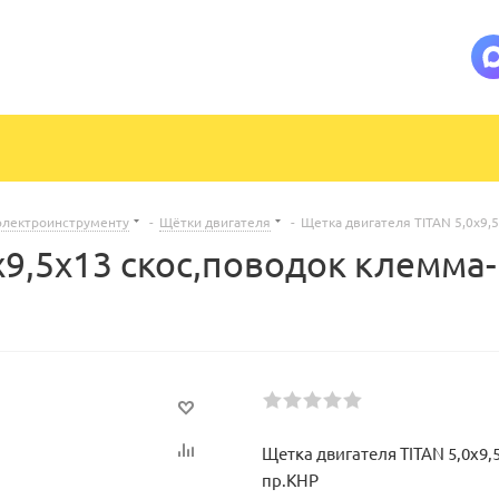
электроинструменту
-
Щётки двигателя
-
Щетка двигателя TITAN 5,0х9,
х9,5х13 скос,поводок клемма
Щетка двигателя TITAN 5,0х9,
пр.КНР