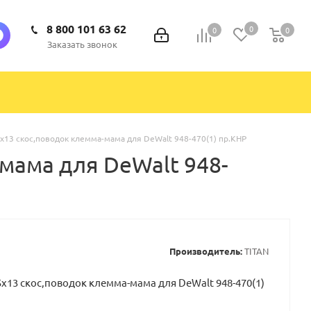
8 800 101 63 62
0
0
0
0
Заказать звонок
5х13 скос,поводок клемма-мама для DeWalt 948-470(1) пр.КНР
-мама для DeWalt 948-
Производитель:
TITAN
5х13 скос,поводок клемма-мама для DeWalt 948-470(1)