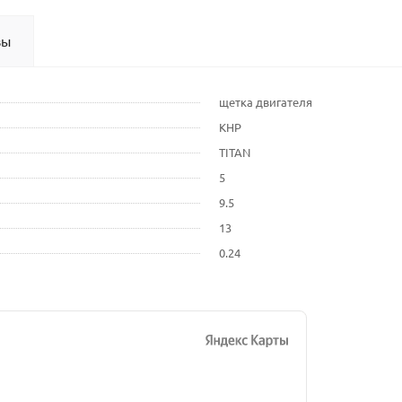
вы
щетка двигателя
КНР
TITAN
5
9.5
13
0.24