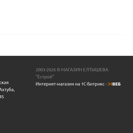
2003-2026 © МАГАЗИН ЕЛТЫШЕВА
"Естрой"
ская
Интернет-магазин на 1С-Битрикс -
34
ВЕБ
 Ахтуба,
45