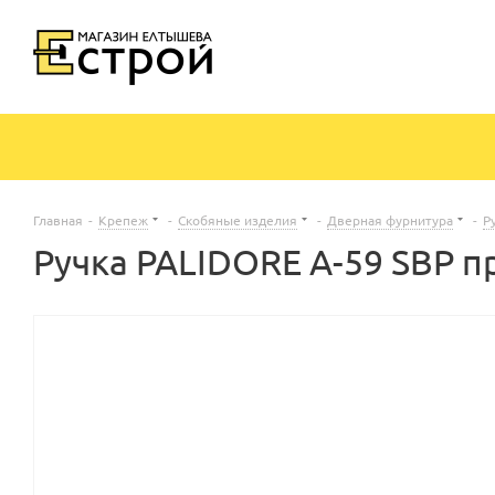
Главная
-
Крепеж
-
Скобяные изделия
-
Дверная фурнитура
-
Р
Ручка PALIDORE A-59 SBP п