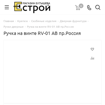
0
Главная
-
Крепеж
-
Скобяные изделия
-
Дверная фурнитура
-
Ручки дверные
-
Ручка на винте RV-01 AB пр.Россия
Ручка на винте RV-01 AB пр.Россия