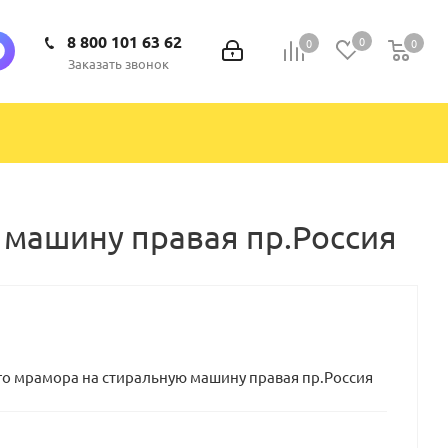
8 800 101 63 62
0
0
0
0
Заказать звонок
ю машину правая пр.Россия
вого мрамора на стиральную машину правая пр.Россия