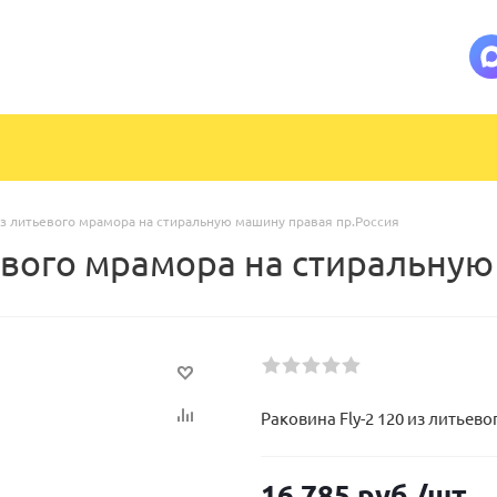
 из литьевого мрамора на стиральную машину правая пр.Россия
ьевого мрамора на стиральну
Раковина Fly-2 120 из литье
16 785
руб.
/шт