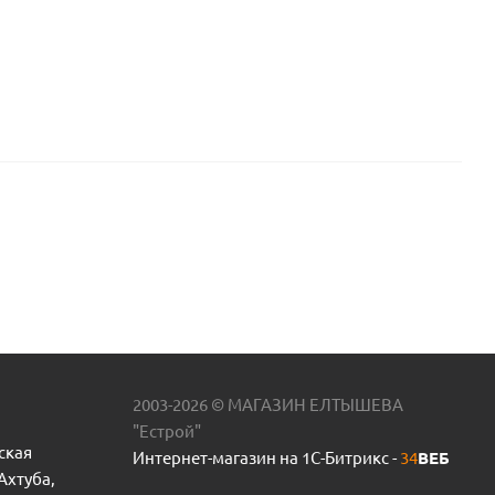
2003-2026 © МАГАЗИН ЕЛТЫШЕВА
"Естрой"
ская
Интернет-магазин на 1С-Битрикс -
34
ВЕБ
 Ахтуба,