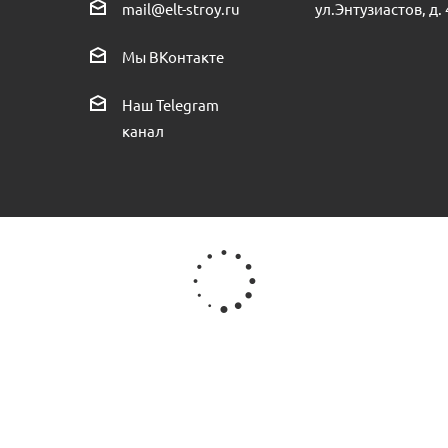
ул.Энтузиастов, д. 
mail@elt-stroy.ru
mo Design 80, серебристые
Термоголовка жидкостная Royal Th
Мы ВКонтакте
Есть
Наш Telegram
канал
. радиат. пр.Россия
 наличии (20)
Есть в н