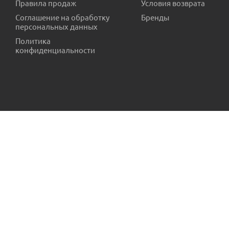
Правила продаж
Условия возврата
Комплект настенных регулируемых кронштейнов Royal Ther
Соглашение на обработку
Бренды
персональных данных
Есть в наличии (4)
Политика
конфиденциальности
Ниппель для чугун. радиат. пр.Россия
Ниппель для алюм
Есть в наличии (17)
Есть в