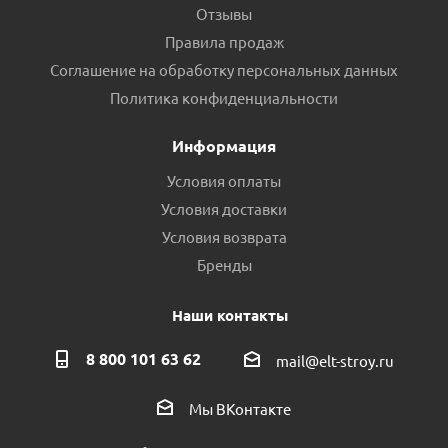
Отзывы
Правила продаж
Соглашение на обработку персональных данных
Набор термостатический осевой Royal Thermo Design Pro
Политика конфиденциальности
15мм. М30х1,5 белый
Информация
Есть в наличии (1)
Условия оплаты
Условия доставки
Условия возврата
Бренды
Наши контакты
8 800 101 63 62
mail@elt-stroy.ru
Мы ВКонтакте
Кронштейн с дюбелем для радиатора уп-2шт 7-250
пр.КНР