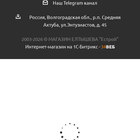
Наш Telegram канал
Есть в наличии (3)
Россия, Волгоградская обл., р.п. Средняя
Ахтуба, ул.Энтузиастов, д. 45
2003-2026 © МАГАЗИН ЕЛТЫШЕВА "Естрой"
Интернет-магазин на 1С-Битрикс -
34
ВЕБ
Пробка рад. прох. чугун. 3/4 лев. пр.Россия
Есть в наличии (6)