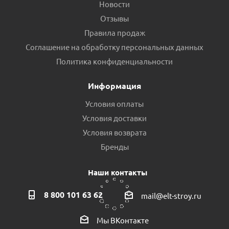
Новости
Отзывы
Правила продаж
Соглашение на обработку персональных данных
Плата управления для AguamotoR AR AS PC-15
Политика конфиденциальности
Есть в наличии (1)
Информация
Условия оплаты
Условия доставки
Условия возврата
Бренды
Наши контакты
8 800 101 63 62
mail@elt-stroy.ru
Гидроаккумулятор ГМ-24Г 24л. АКВАБРАЙТ пр.Россия
Мы ВКонтакте