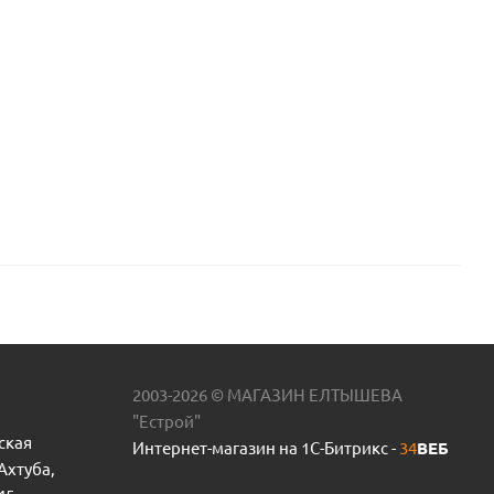
2003-2026 © МАГАЗИН ЕЛТЫШЕВА
"Естрой"
ская
Интернет-магазин на 1С-Битрикс -
34
ВЕБ
 Ахтуба,