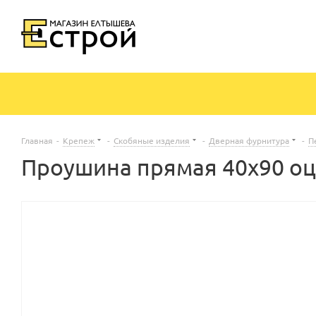
Главная
-
Крепеж
-
Скобяные изделия
-
Дверная фурнитура
-
П
Проушина прямая 40х90 оц