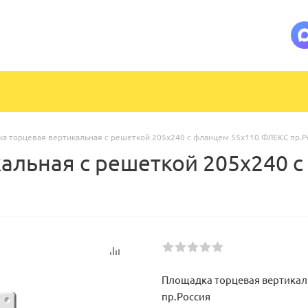
а торцевая вертикальная с решеткой 205х240 с фланцем 55х110 ФЛЕКС пр.Р
альная с решеткой 205х240 
Площадка торцевая вертикаль
пр.Россия