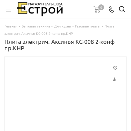
0
Главная
-
Бытовая техника
-
Для кухни
-
Газовые плиты
-
Плита
электрич. Аксинья КС-008 2-конф пр.КНР
Плита электрич. Аксинья КС-008 2-конф
пр.КНР