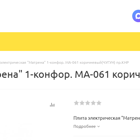
 электрическая "Матрена" 1-конфор. МА-061 коричневый(ЧУГУН) пр.КНР
рена" 1-конфор. МА-061 кори
Плита электрическая "Матрен
Подробнее