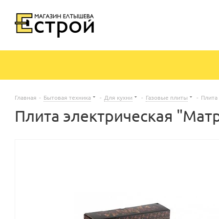
Главная
-
Бытовая техника
-
Для кухни
-
Газовые плиты
-
Плита
Плита электрическая "Мат