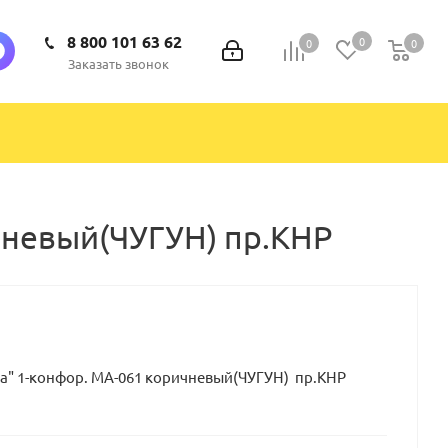
8 800 101 63 62
0
0
0
0
Заказать звонок
чневый(ЧУГУН) пр.КНР
а" 1-конфор. МА-061 коричневый(ЧУГУН) пр.КНР