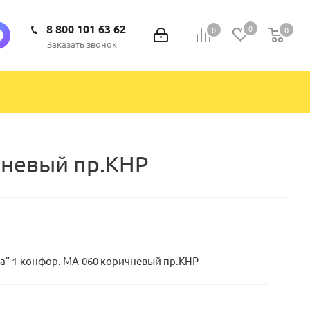
8 800 101 63 62
0
0
0
0
Заказать звонок
чневый пр.КНР
а" 1-конфор. МА-060 коричневый пр.КНР