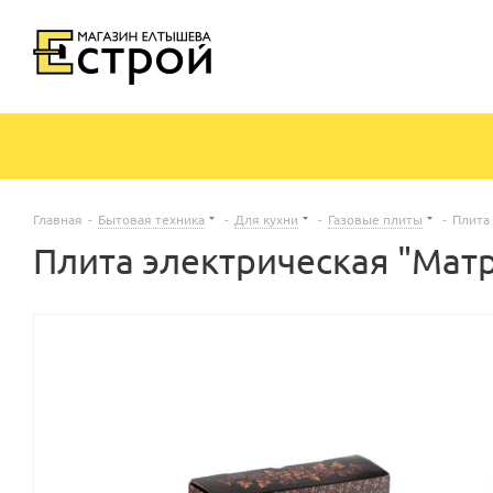
Главная
-
Бытовая техника
-
Для кухни
-
Газовые плиты
-
Плита
Плита электрическая "Мат