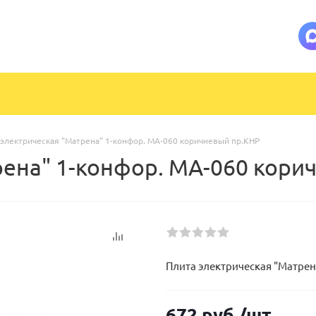
 электрическая "Матрена" 1-конфор. МА-060 коричневый пр.КНР
рена" 1-конфор. МА-060 кори
Плита электрическая "Матрен
672
руб.
/шт