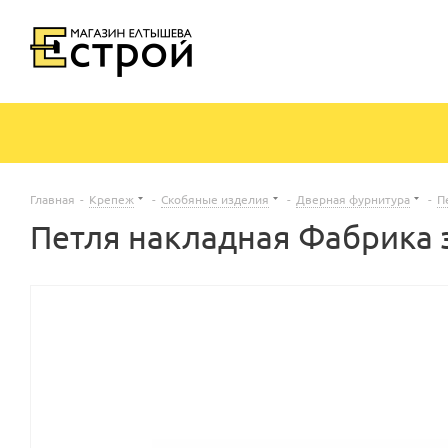
Главная
-
Крепеж
-
Скобяные изделия
-
Дверная фурнитура
-
П
Петля накладная Фабрика з