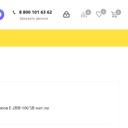
8 800 101 63 62
0
0
0
0
Заказать звонок
ков Е-2ВВ-100 SВ мат.ла