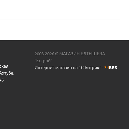
2003-2026 © МАГАЗИН ЕЛТЫШЕВА
"Естрой"
ская
Интернет-магазин на 1С-Битрикс -
34
ВЕБ
 Ахтуба,
45