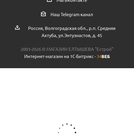
Кронштейн для панельного радиатора металл 500мм
СантехКреп пр.Россия
Наш Telegram канал
Есть в наличии (10)
Россия, Волгоградская обл., р.п. Средняя
Ахтуба, ул.Энтузиастов, д. 45
2003-2026 © МАГАЗИН ЕЛТЫШЕВА "Естрой"
Интернет-магазин на 1С-Битрикс -
34
ВЕБ
Ниппель для чугун. радиат. пр.Россия
Есть в наличии (17)