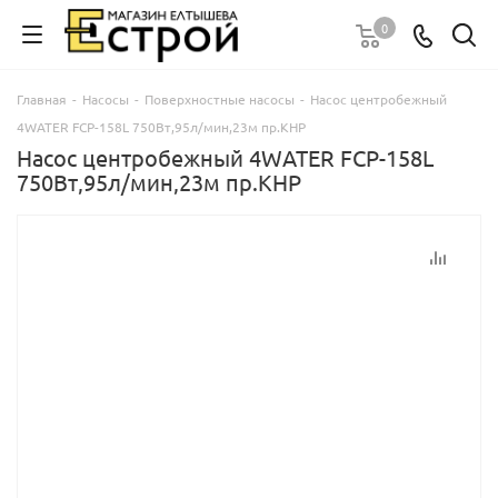
0
Главная
-
Насосы
-
Поверхностные насосы
-
Насос центробежный
4WATER FCP-158L 750Вт,95л/мин,23м пр.КНР
Насос центробежный 4WATER FCP-158L
750Вт,95л/мин,23м пр.КНР