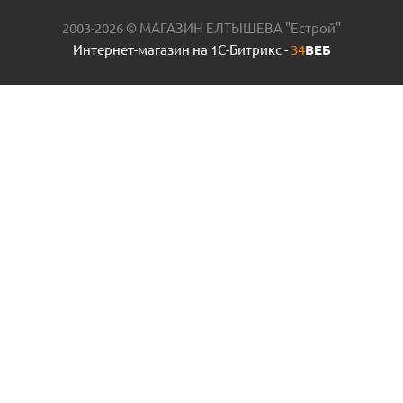
2003-2026 © МАГАЗИН ЕЛТЫШЕВА "Естрой"
Интернет-магазин на 1С-Битрикс -
34
ВЕБ
Гидроаккумулятор ГМ-24Г 24л. АКВАБРАЙТ пр.Россия
Есть в наличии (12)