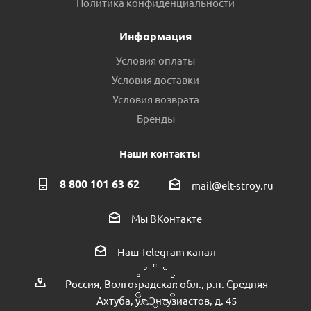
Политика конфиденциальности
Есть в наличии (2)
Информация
Условия оплаты
Условия доставки
Условия возврата
Бренды
Наши контакты
8 800 101 63 62
mail@elt-stroy.ru
Корпус для насоса 4WATER FJC-60/80/100 пр.КНР
Мы ВКонтакте
Есть в наличии (1)
Наш Telegram канал
Россия, Волгоградская обл., р.п. Средняя
Ахтуба, ул.Энтузиастов, д. 45