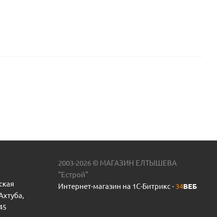
2003-2026 © МАГАЗИН ЕЛТЫШЕВА
"Естрой"
ская
Интернет-магазин на 1С-Битрикс -
34
ВЕБ
 Ахтуба,
45
Рабочее колесо PUMPMAN TJSW/15M-1