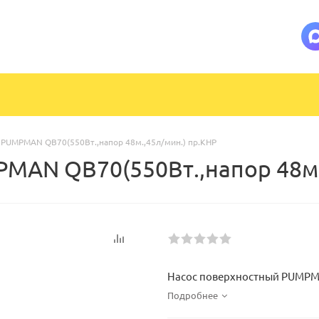
 PUMPMAN QB70(550Вт.,напор 48м.,45л/мин.) пр.КНР
MAN QB70(550Вт.,напор 48м.
Насос поверхностный PUMPMA
Подробнее