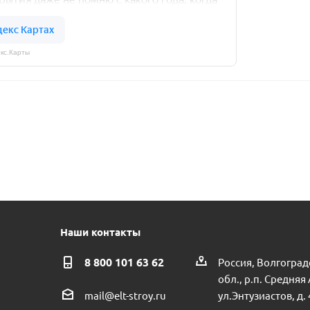
кс.Карты
Наши контакты
8 800 101 63 62
Россия, Волгоград
обл., р.п. Средняя
ул.Энтузиастов, д. 
mail@elt-stroy.ru
кладка на Агидель пр.Россия
Торцевое уплотнение PUMPMAN JET60/QB/TGP