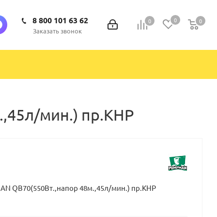
8 800 101 63 62
0
0
0
0
Заказать звонок
,45л/мин.) пр.КНР
N QB70(550Вт.,напор 48м.,45л/мин.) пр.КНР