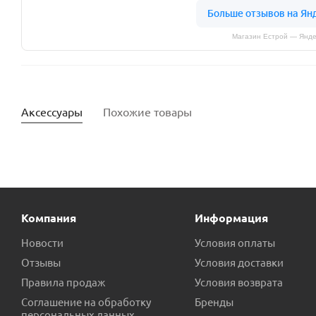
Магазин Естрой — Янде
Аксессуары
Похожие товары
Компания
Информация
Новости
Условия оплаты
Отзывы
Условия доставки
Правила продаж
Условия возврата
Кольцо уплотнительное PUMPMAN CHL2/4 пр.КНР
Диф
Соглашение на обработку
Бренды
персональных данных