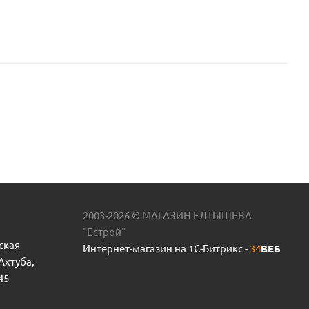
2003-2026 © МАГАЗИН ЕЛТЫШЕВА
"Естрой"
ская
Интернет-магазин на 1С-Битрикс -
34
ВЕБ
 Ахтуба,
45
ый 1/4 (0-6 bar) 4WATER пр.КНР