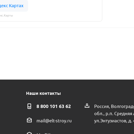
кс.Карты
Наши контакты
8 800 101 63 62
Россия, Волгоград
обл., р.п. Средняя
ул.Энтузиастов, д. 
mail@elt-stroy.ru
фузор+эжектор PUMPMAN JET150 пр.КНР
Манометр радиальн