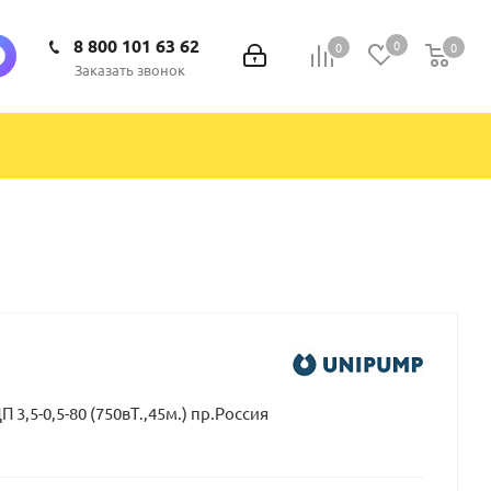
8 800 101 63 62
0
0
0
0
Заказать звонок
3,5-0,5-80 (750вТ.,45м.) пр.Россия