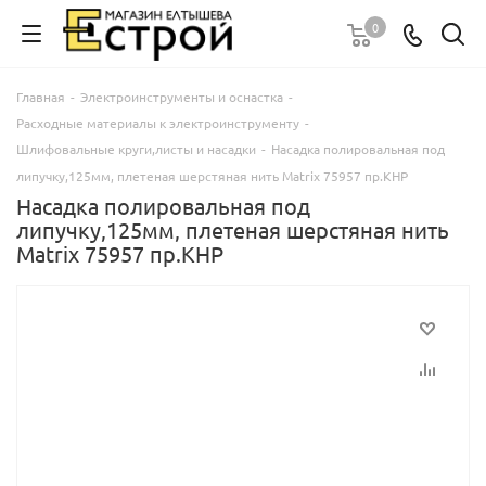
0
Главная
-
Электроинструменты и оснастка
-
Расходные материалы к электроинструменту
-
Шлифовальные круги,листы и насадки
-
Насадка полировальная под
липучку,125мм, плетеная шерстяная нить Matrix 75957 пр.КНР
Насадка полировальная под
липучку,125мм, плетеная шерстяная нить
Matrix 75957 пр.КНР