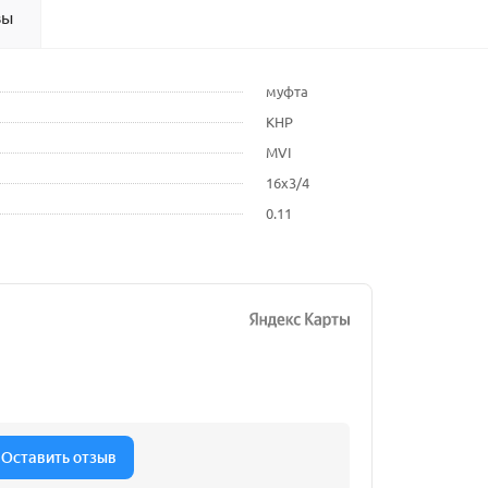
вы
муфта
КНР
MVI
16х3/4
0.11