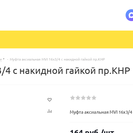
и
-
Муфта аксиальная MVI 16х3/4 с накидной гайкой пр.КНР
/4 с накидной гайкой пр.КНР
Муфта аксиальная MVI 16х3/4
164
руб.
/шт