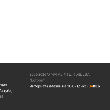
2003-2026 © МАГАЗИН ЕЛТЫШЕВА
"Естрой"
ская
Интернет-магазин на 1С-Битрикс -
34
ВЕБ
 Ахтуба,
45