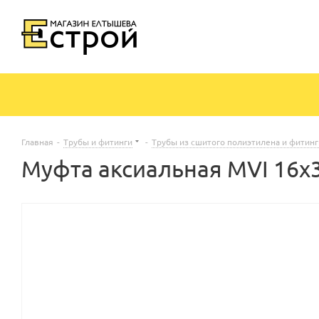
Главная
-
Трубы и фитинги
-
Трубы из сшитого полиэтилена и фитинг
Муфта аксиальная MVI 16х3