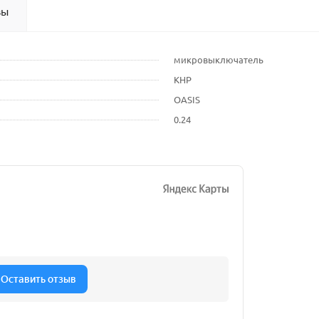
вы
микровыключатель
КНР
OASIS
0.24