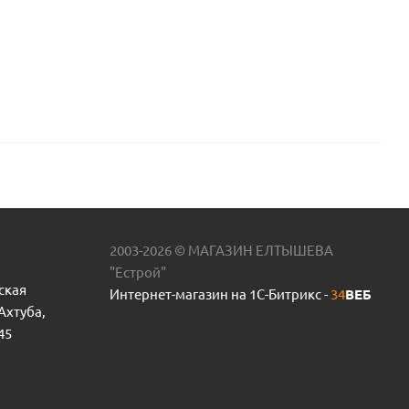
2003-2026 © МАГАЗИН ЕЛТЫШЕВА
"Естрой"
ская
Интернет-магазин на 1С-Битрикс -
34
ВЕБ
 Ахтуба,
45