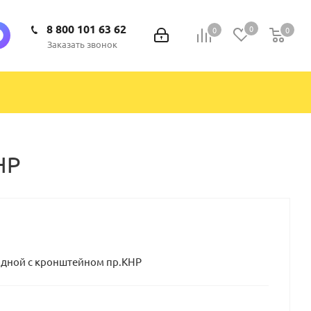
8 800 101 63 62
0
0
0
0
Заказать звонок
НР
дной с кронштейном пр.КНР