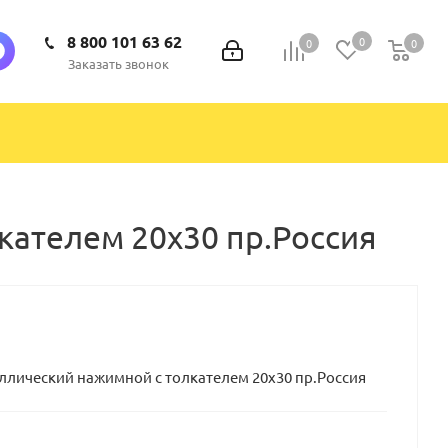
8 800 101 63 62
0
0
0
0
Заказать звонок
ателем 20х30 пр.Россия
лический нажимной с толкателем 20х30 пр.Россия