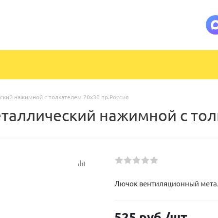
кий нажимной с толкателем 20х30 пр.Россия
аллический нажимной с толк
Лючок вентиляционный метал
525
руб.
/шт