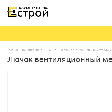
Главная
-
Вентиляция
-
Люки
-
Лючок вентиляционный металличес
Лючок вентиляционный мет