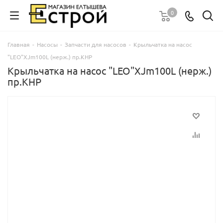
0
Главная
-
Насосы
-
Запчасти для насосов
-
Крыльчатка на насос
"LEO"XJm100L (нерж.) пр.КНР
Крыльчатка на насос "LEO"XJm100L (нерж.)
пр.КНР