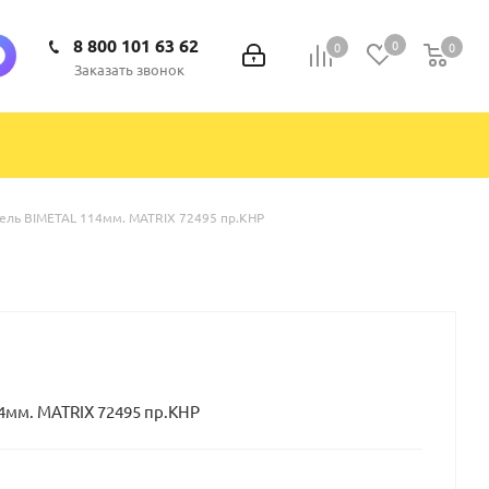
8 800 101 63 62
0
0
0
0
Заказать звонок
рель BIMETAL 114мм. MATRIX 72495 пр.КНР
4мм. MATRIX 72495 пр.КНР