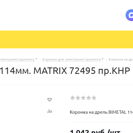
электроинструменту
-
Коронки для электроинструмента
-
Коронка на д
 114мм. MATRIX 72495 пр.КНР
Коронка на дрель BIMETAL 11
1 042
руб.
/шт