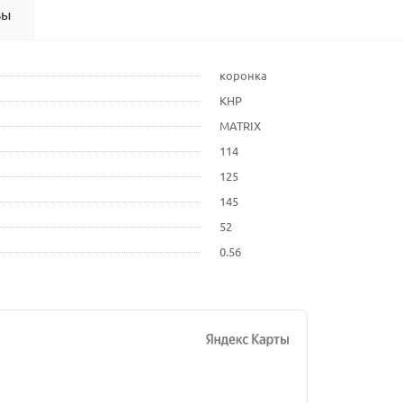
вы
коронка
КНР
MATRIX
114
125
145
52
0.56