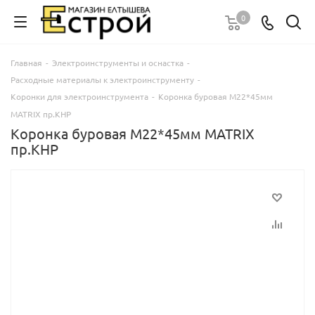
0
Главная
-
Электроинструменты и оснастка
-
Расходные материалы к электроинструменту
-
Коронки для электроинструмента
-
Коронка буровая М22*45мм
MATRIX пр.КНР
Коронка буровая М22*45мм MATRIX
пр.КНР