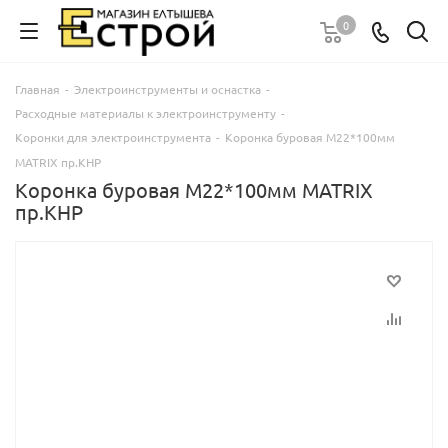
0
Главная
-
Электроинструменты и оснастка
-
Расходные материалы к электроинструменту
-
Коронки для электроинструмента
-
Коронка буровая М22*100мм
MATRIX пр.КНР
Коронка буровая М22*100мм MATRIX
пр.КНР