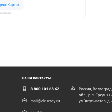
кс.Карты
Наши контакты
8 800 101 63 62
Россия, Волгоград
обл., р.п. Средняя
ул.Энтузиастов, д. 
mail@elt-stroy.ru
ый для винтового насоса 3 пр.КНР