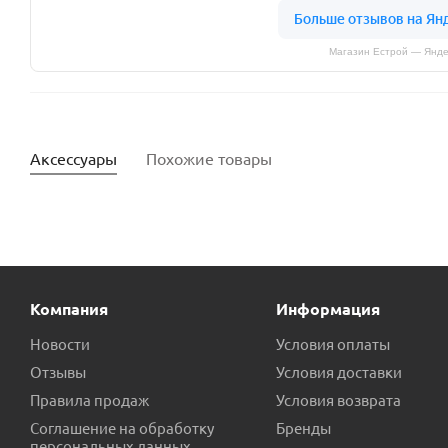
Магазин Естрой — Янде
Аксессуары
Похожие товары
Компания
Информация
Новости
Условия оплаты
Отзывы
Условия доставки
Правила продаж
Условия возврата
Ротор (вал) AQUARIO ADB 35
Обратный клапан резинов
Соглашение на обработку
Бренды
персональных данных