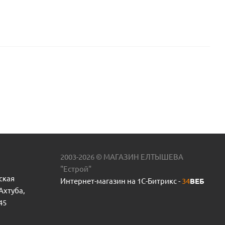
2003-2026 © МАГАЗИН ЕЛТЫШЕВА
"Естрой"
ская
Интернет-магазин на 1С-Битрикс -
34
ВЕБ
 Ахтуба,
45
Крыльчатка на насос 4WATER FJC-80 пр.КНР