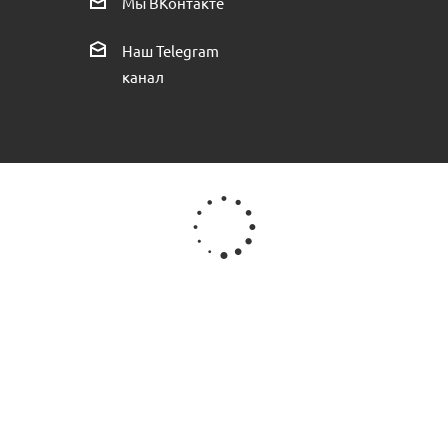
Мы ВКонтакте
ть в наличии (4)
Есть в налич
Наш Telegram
канал
зв.40л/мин) пр.КНР
Рабочее колесо PUMPMAN JET80
Есть в наличии (2)