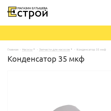
Главная
-
Насосы
-
Запчасти для насосов
-
Конденсатор 35 мкф
Конденсатор 35 мкф