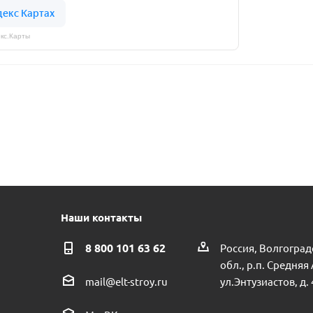
кс.Карты
Наши контакты
8 800 101 63 62
Россия, Волгоград
обл., р.п. Средняя
ул.Энтузиастов, д. 
mail@elt-stroy.ru
Насос циркуляционный JEMIX ЦНФ-50/12 пр.КНР
Диффузор+эжек