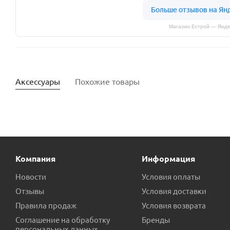
Магазин Естрой — Янде
Аксессуары
Похожие товары
Компания
Информация
Новости
Условия оплаты
Отзывы
Условия доставки
Правила продаж
Условия возврата
Рабочее колесо PUMPMAN QDX3-30-1.1 LA пр.КНР
Соглашение на обработку
Бренды
персональных данных