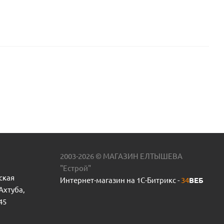
2003-2026 © МАГАЗИН ЕЛТЫШЕВА
"Естрой"
ская
Интернет-магазин на 1С-Битрикс -
34
ВЕБ
 Ахтуба,
45
тор PUMPMAN JET80/JET100/TJSW пр.КНР