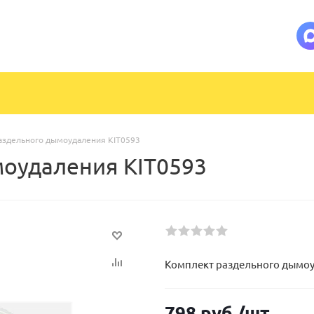
аздельного дымоудаления KIT0593
оудаления KIT0593
Комплект раздельного дымоу
798
руб.
/шт