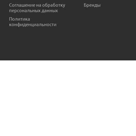
Тройник ПНД VALFEX 25х3/4х25 внутренняя резьба пр.Турц
Соглашение на обработку
Бренды
персональных данных
Есть в наличии (1)
Политика
конфиденциальности
Муфта полипропиленовая VALFEX 32х20 внутренняя-внутре
Есть в наличии (20)