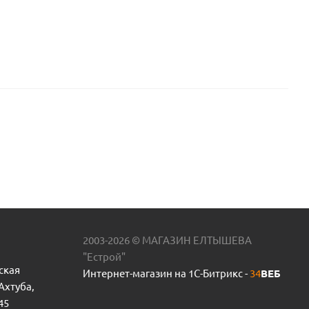
2003-2026 © МАГАЗИН ЕЛТЫШЕВА
"Естрой"
ская
Интернет-магазин на 1С-Битрикс -
34
ВЕБ
 Ахтуба,
45