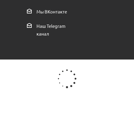
ия
Труба полипропиленовая VALFEX 20х1,9 мм PN10 пр.Россия
Мы ВКонтакте
Есть в наличии (62)
Наш Telegram
канал
нняя переходная пр.Россия
Муфта полипропиленовая VALFEX 3
Е