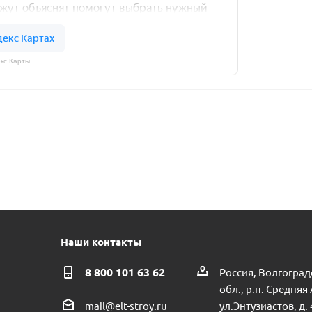
кс.Карты
Наши контакты
8 800 101 63 62
Россия, Волгоград
обл., р.п. Средняя
ул.Энтузиастов, д. 
mail@elt-stroy.ru