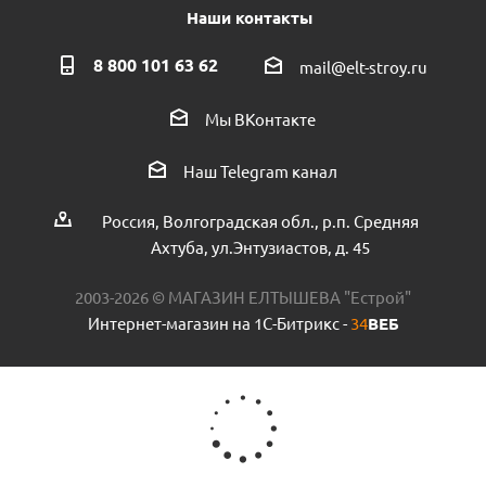
Наши контакты
8 800 101 63 62
mail@elt-stroy.ru
Мы ВКонтакте
Ниппель для алюм. радиат. пр.Россия
Наш Telegram канал
Есть в наличии (20)
Россия, Волгоградская обл., р.п. Средняя
Ахтуба, ул.Энтузиастов, д. 45
2003-2026 © МАГАЗИН ЕЛТЫШЕВА "Естрой"
Интернет-магазин на 1С-Битрикс -
34
ВЕБ
Набор дизайн-вентилей PIANO угловой черный 1/2"