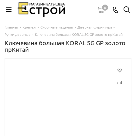
0
Главная
-
Крепеж
-
Скобяные изделия
-
Дверная фурнитура
-
Ручки дверные
-
Ключевина большая KORAL SG GP золото прКитай
Ключевина большая KORAL SG GP золото
прКитай