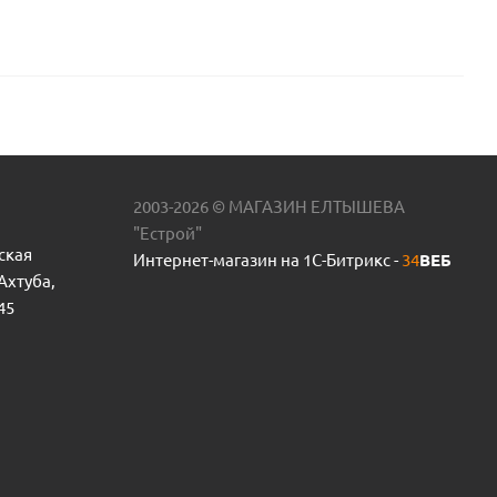
2003-2026 © МАГАЗИН ЕЛТЫШЕВА
"Естрой"
ская
Интернет-магазин на 1С-Битрикс -
34
ВЕБ
 Ахтуба,
45