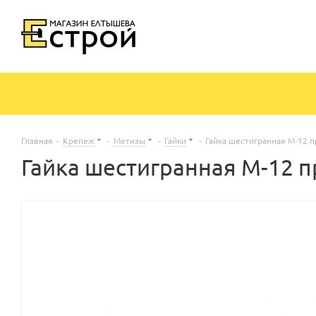
Главная
-
Крепеж
-
Метизы
-
Гайки
-
Гайка шестигранная М-12 п
Гайка шестигранная М-12 п