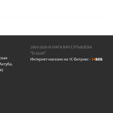
2003-2026 © МАГАЗИН ЕЛТЫШЕВА
"Естрой"
ская
Интернет-магазин на 1С-Битрикс -
34
ВЕБ
 Ахтуба,
45