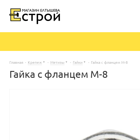
Главная
-
Крепеж
-
Метизы
-
Гайки
-
Гайка с фланцем М-8
Гайка с фланцем М-8