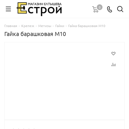
0
Главная
-
Крепеж
-
Метизы
-
Гайки
-
Гайка барашковая М10
Гайка барашковая М10