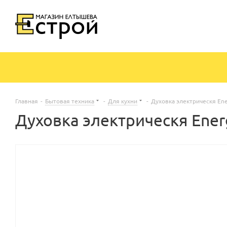
Главная
-
Бытовая техника
-
Для кухни
-
Духовка электрическя En
Духовка электрическя Ener