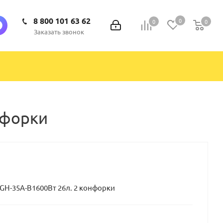
8 800 101 63 62
0
0
0
0
Заказать звонок
нфорки
 GH-35A-B1600Вт 26л. 2 конфорки