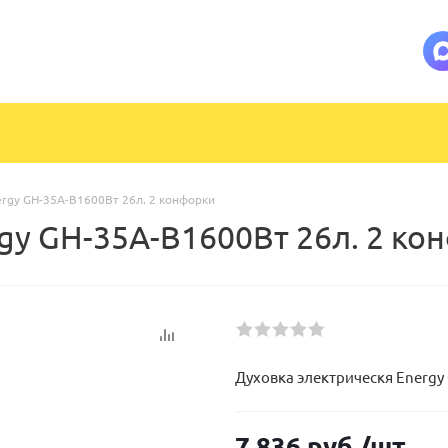
ergy GH-35A-B1600Вт 26л. 2 конфорки
gy GH-35A-B1600Вт 26л. 2 ко
Духовка электрическя Energy
7 836
руб.
/шт