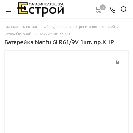
0
Главная
-
Электрика
-
Оборудование электропитания
-
Батарейки
-
Батарейка Nanfu 6LR61/9V 1шт. пр.КНР
Батарейка Nanfu 6LR61/9V 1шт. пр.КНР