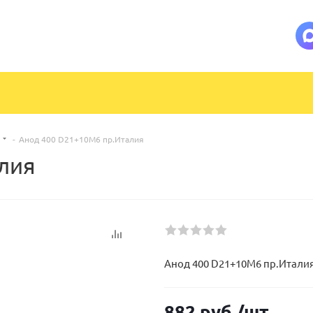
-
Анод 400 D21+10M6 пр.Италия
лия
Анод 400 D21+10M6 пр.Итали
882
руб.
/шт