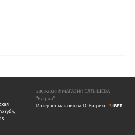
2003-2026 © МАГАЗИН ЕЛТЫШЕВА
"Естрой"
ская
Интернет-магазин на 1С-Битрикс -
34
ВЕБ
 Ахтуба,
45