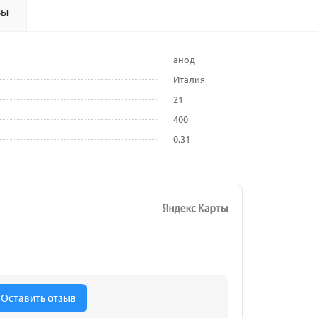
вы
анод
Италия
21
400
0.31