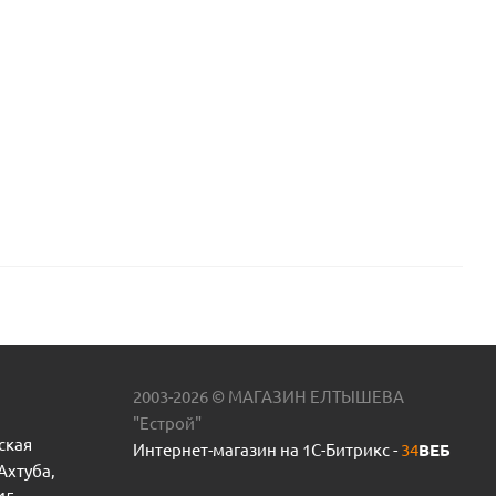
2003-2026 © МАГАЗИН ЕЛТЫШЕВА
"Естрой"
ская
Интернет-магазин на 1С-Битрикс -
34
ВЕБ
 Ахтуба,