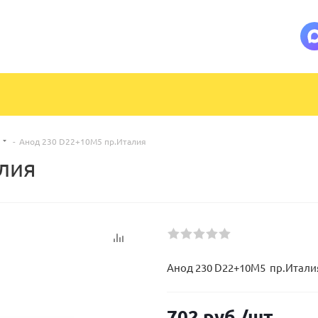
-
Анод 230 D22+10M5 пр.Италия
лия
Анод 230 D22+10M5 пр.Итали
702
руб.
/шт