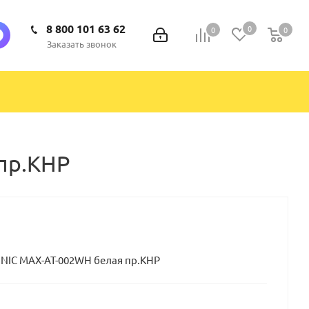
8 800 101 63 62
0
0
0
0
Заказать звонок
пр.КНР
NIC MAX-AT-002WH белая пр.КНР