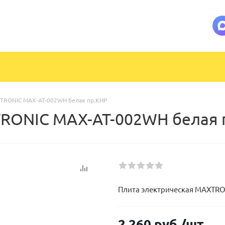
XTRONIC MAX-AT-002WH белая пр.КНР
TRONIC MAX-AT-002WH белая 
Плита электрическая MAXTRO
2 260
руб.
/шт